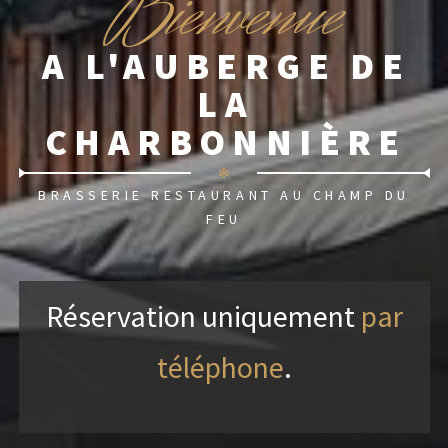
B
ienvenue
A L'AUBERGE DE
LA
CHARBONNIÈRE
✻
BRASSERIE RESTAURANT AU CHAMP DU
FEU
Réservation uniquement
par
téléphone
.